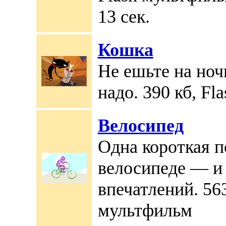
13 сек.
Кошка
Не ешьте на ноч
надо. 390 кб, F
Велосипед
Одна короткая п
велосипеде — и
впечатлений. 563
мультфильм